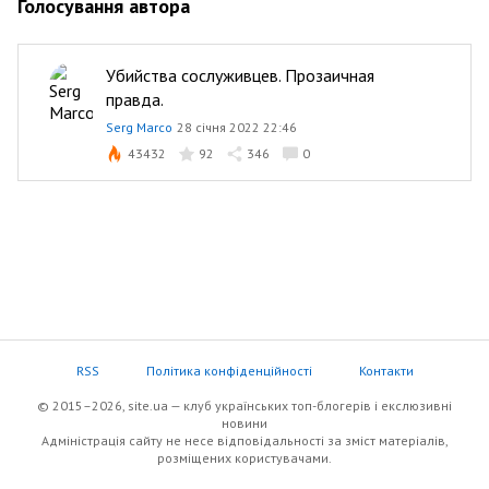
Голосування автора
Убийства сослуживцев. Прозаичная
правда.
Serg Marco
28 січня 2022 22:46
43432
92
346
0
RSS
Політика конфіденційності
Контакти
© 2015–2026, site.ua — клуб українських топ-блогерів i екслюзивнi
новини
Адміністрація сайту не несе відповідальності за зміст матеріалів,
розміщених користувачами.