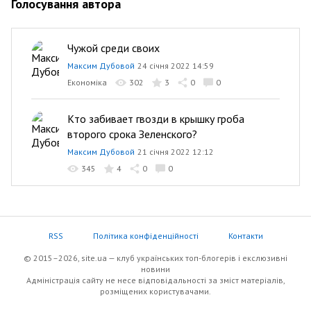
Голосування автора
Чужой среди своих
Максим Дубовой
24 січня 2022 14:59
Економіка
302
3
0
0
Кто забивает гвозди в крышку гроба
второго срока Зеленского?
Максим Дубовой
21 січня 2022 12:12
345
4
0
0
RSS
Політика конфіденційності
Контакти
© 2015–2026, site.ua — клуб українських топ-блогерів i екслюзивнi
новини
Адміністрація сайту не несе відповідальності за зміст матеріалів,
розміщених користувачами.