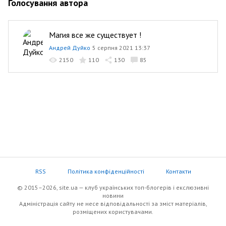
Голосування автора
Магия все же существует !
Андрей Дуйко
5 серпня 2021 13:37
2150
110
130
85
RSS
Політика конфіденційності
Контакти
© 2015–2026, site.ua — клуб українських топ-блогерів i екслюзивнi
новини
Адміністрація сайту не несе відповідальності за зміст матеріалів,
розміщених користувачами.