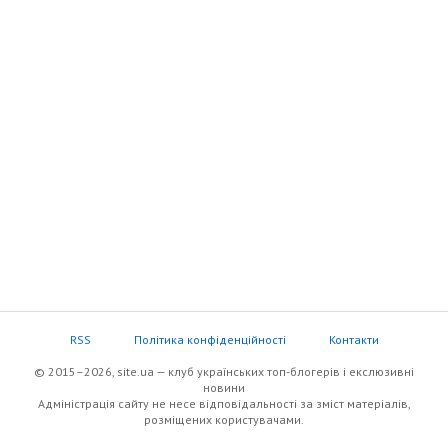
RSS
Політика конфіденційності
Контакти
© 2015–2026, site.ua — клуб українських топ-блогерів i екслюзивнi
новини
Адміністрація сайту не несе відповідальності за зміст матеріалів,
розміщених користувачами.