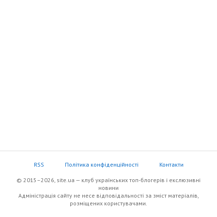
RSS
Політика конфіденційності
Контакти
© 2015–2026, site.ua — клуб українських топ-блогерів i екслюзивнi
новини
Адміністрація сайту не несе відповідальності за зміст матеріалів,
розміщених користувачами.