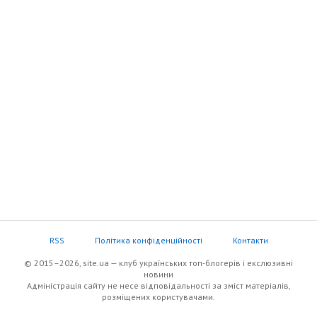
RSS
Політика конфіденційності
Контакти
© 2015–2026, site.ua — клуб українських топ-блогерів i екслюзивнi
новини
Адміністрація сайту не несе відповідальності за зміст матеріалів,
розміщених користувачами.