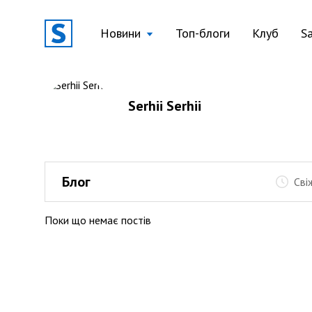
Новини
Топ-блоги
Клуб
S
Serhii Serhii
Блог
Сві
Поки що немає постів