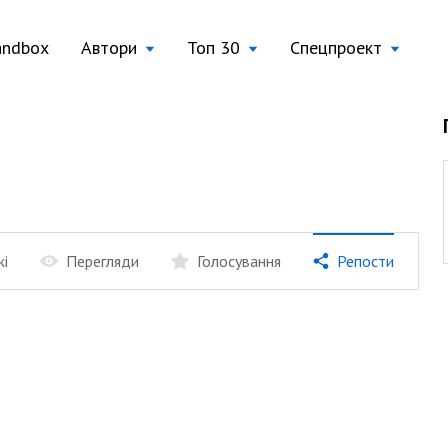
andbox
Автори
Топ 30
Спецпроект
жі
Перегляди
Голосування
Репости