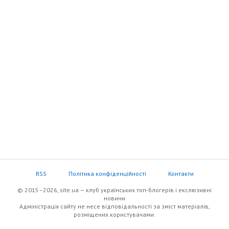
RSS
Політика конфіденційності
Контакти
© 2015–2026, site.ua — клуб українських топ-блогерів i екслюзивнi
новини
Адміністрація сайту не несе відповідальності за зміст матеріалів,
розміщених користувачами.