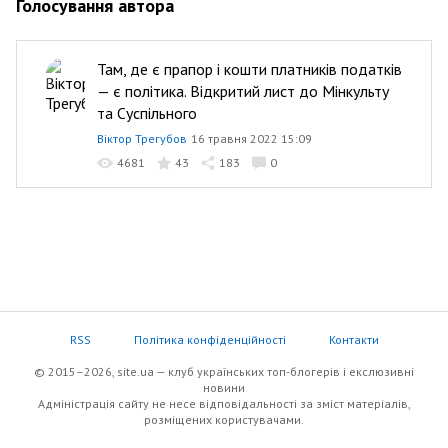
Голосування автора
Там, де є прапор і кошти платників податків
— є політика. Відкритий лист до Мінкульту
та Суспільного
Віктор Трегубов
16 травня 2022 15:09
4681
43
183
0
RSS
Політика конфіденційності
Контакти
© 2015–2026, site.ua — клуб українських топ-блогерів i екслюзивнi
новини
Адміністрація сайту не несе відповідальності за зміст матеріалів,
розміщених користувачами.