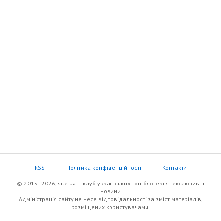
RSS
Політика конфіденційності
Контакти
© 2015–2026, site.ua — клуб українських топ-блогерів i екслюзивнi
новини
Адміністрація сайту не несе відповідальності за зміст матеріалів,
розміщених користувачами.