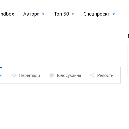
andbox
Автори
Топ 30
Спецпроект
жі
Перегляди
Голосування
Репости