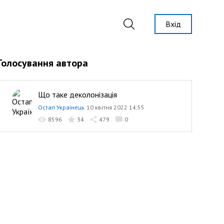
Вхід
Голосування автора
Що таке деколонізація
Остап Українець
10 квітня 2022 14:55
8596
34
479
0