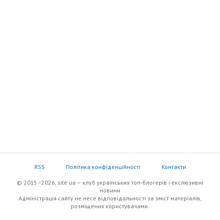
RSS
Політика конфіденційності
Контакти
© 2015–2026, site.ua — клуб українських топ-блогерів i екслюзивнi
новини
Адміністрація сайту не несе відповідальності за зміст матеріалів,
розміщених користувачами.