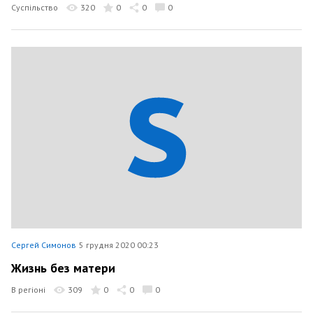
Суспільство
320
0
0
0
Сергей Симонов
5 грудня 2020 00:23
Жизнь без матери
В регіоні
309
0
0
0