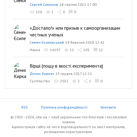
Сергей Симонов
18 серпня 2021 17:00
126
2
0
0
«Достало!» или призыв к самоорганизации
честных учёных
Семен Єсилевський
19 березня 2018 12:42
Наука
14197
11
101
12
Вірші (пощу в якості експеримента)
Денис Киркач
13 грудня 2017 12:21
Суспільство
2022
2
1
0
RSS
Політика конфіденційності
Контакти
© 2015–2026, site.ua — клуб українських топ-блогерів i екслюзивнi
новини
Адміністрація сайту не несе відповідальності за зміст матеріалів,
розміщених користувачами.