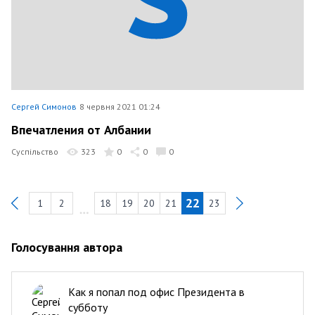
Сергей Симонов
8 червня 2021 01:24
Впечатления от Албании
Суспільство
323
0
0
0
22
1
2
18
19
20
21
23
Previous
Голосування автора
Как я попал под офис Президента в
субботу