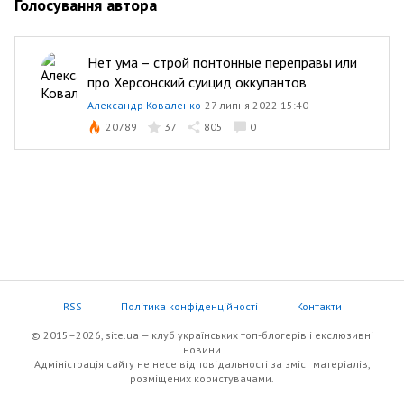
Голосування автора
Нет ума – строй понтонные переправы или
про Херсонский суицид оккупантов
Александр Коваленко
27 липня 2022 15:40
20789
37
805
0
RSS
Політика конфіденційності
Контакти
© 2015–2026, site.ua — клуб українських топ-блогерів i екслюзивнi
новини
Адміністрація сайту не несе відповідальності за зміст матеріалів,
розміщених користувачами.