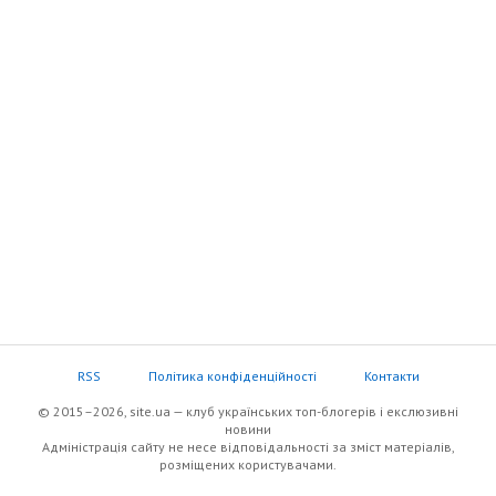
RSS
Політика конфіденційності
Контакти
© 2015–2026, site.ua — клуб українських топ-блогерів i екслюзивнi
новини
Адміністрація сайту не несе відповідальності за зміст матеріалів,
розміщених користувачами.