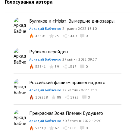
Голосування автора
Булгаков и «Мрiя». Вымершие динозавры.
Аркадий Бабченко
2 травня 2022 13:10
48805
75
1440
0
Рубикон перейден
Аркадий Бабченко
27 квітня 2022 09:57
52641
59
1517
0
Российский фашизм пришел надолго
Аркадий Бабченко
22 квітня 2022 13:11
109228
88
1995
0
Прекрасная Зона Племен Будущего
Аркадий Бабченко
30 березня 2022 12:20
52319
67
1006
0