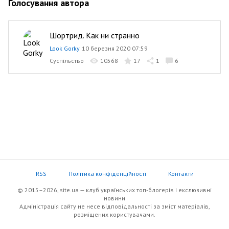
Голосування автора
Шортрид. Как ни странно
Look Gorky
10 березня 2020 07:59
Суспільство
10568
17
1
6
RSS
Політика конфіденційності
Контакти
© 2015–2026, site.ua — клуб українських топ-блогерів i екслюзивнi
новини
Адміністрація сайту не несе відповідальності за зміст матеріалів,
розміщених користувачами.