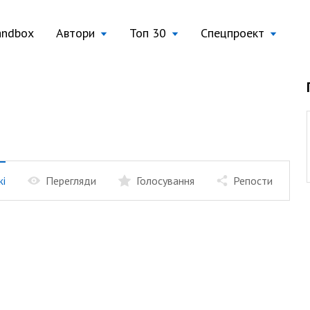
andbox
Автори
Топ 30
Спецпроект
жі
Перегляди
Голосування
Репости