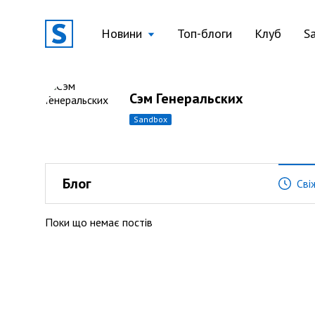
Новини
Топ-блоги
Клуб
S
Сэм Генеральских
sandbox
Блог
Сві
Поки що немає постів