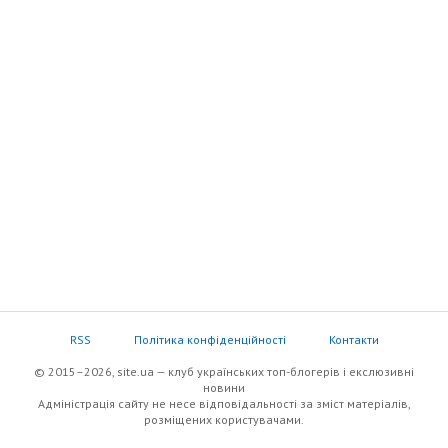
RSS
Політика конфіденційності
Контакти
© 2015–2026, site.ua — клуб українських топ-блогерів i екслюзивнi
новини
Адміністрація сайту не несе відповідальності за зміст матеріалів,
розміщених користувачами.