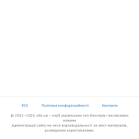
RSS
Політика конфіденційності
Контакти
© 2015–2026, site.ua — клуб українських топ-блогерів i екслюзивнi
новини
Адміністрація сайту не несе відповідальності за зміст матеріалів,
розміщених користувачами.