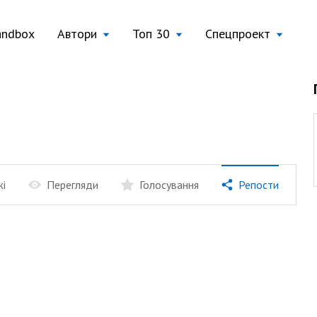
andbox
Автори
Топ 30
Спецпроект
жі
Перегляди
Голосування
Репости