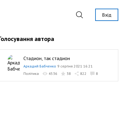
Вхід
Голосування автора
Стадион, так стадион
Аркадий Бабченко
9 серпня 2021 16:21
Політика
4536
38
822
8