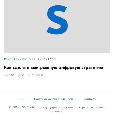
Роман Семиохин
5 січня 2023 12:10
Как сделать выигрышную цифровую стратегию
103
0
0
0
RSS
Політика конфіденційності
Контакти
© 2015–2026, site.ua — клуб українських топ-блогерів i екслюзивнi
новини