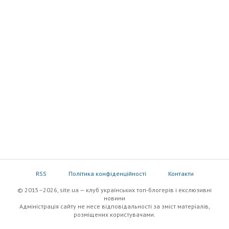
RSS
Політика конфіденційності
Контакти
© 2015–2026, site.ua — клуб українських топ-блогерів i екслюзивнi
новини
Адміністрація сайту не несе відповідальності за зміст матеріалів,
розміщених користувачами.