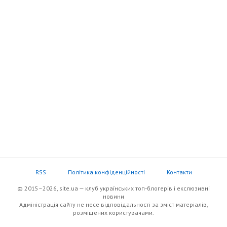
RSS
Політика конфіденційності
Контакти
© 2015–2026, site.ua — клуб українських топ-блогерів i екслюзивнi
новини
Адміністрація сайту не несе відповідальності за зміст матеріалів,
розміщених користувачами.