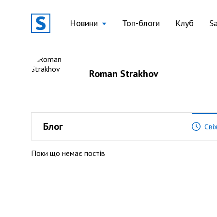
Новини
Топ-блоги
Клуб
S
Roman Strakhov
Блог
Сві
Поки що немає постів