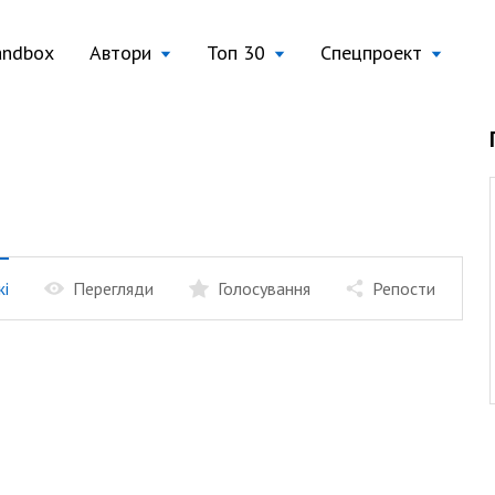
andbox
Автори
Топ 30
Спецпроект
жі
Перегляди
Голосування
Репости