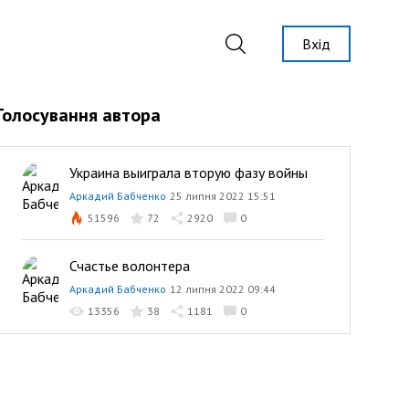
Вхід
Голосування автора
Украина выиграла вторую фазу войны
Аркадий Бабченко
25 липня 2022 15:51
51596
72
2920
0
Счастье волонтера
Аркадий Бабченко
12 липня 2022 09:44
13356
38
1181
0