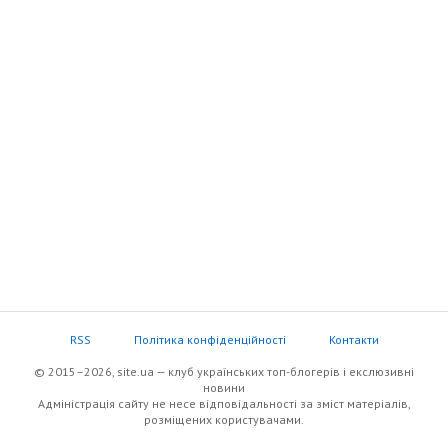
RSS
Політика конфіденційності
Контакти
© 2015–2026, site.ua — клуб українських топ-блогерів i екслюзивнi
новини
Адміністрація сайту не несе відповідальності за зміст матеріалів,
розміщених користувачами.