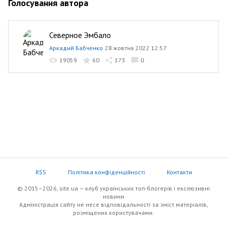
Голосування автора
Северное Эмбало
Аркадий Бабченко
28 жовтня 2022 12:57
19059
60
173
0
RSS
Політика конфіденційності
Контакти
© 2015–2026, site.ua — клуб українських топ-блогерів i екслюзивнi
новини
Адміністрація сайту не несе відповідальності за зміст матеріалів,
розміщених користувачами.