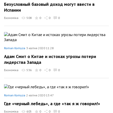
Безусловный базовый доход могут ввести в
Испании
Економіка
508
0
0
0
Roman Komyza
3 квітня 2020 11:28
Адам Смит о Китае и истоках угрозы потери
лидерства Запада
Економіка
536
0
0
0
Roman Komyza
2 квітня 2020 13:47
Где «черный лебедь», а где «так я ж говорил!»
Економіка
605
0
0
0