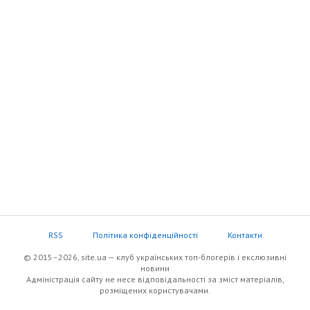
RSS
Політика конфіденційності
Контакти
© 2015–2026, site.ua — клуб українських топ-блогерів i екслюзивнi
новини
Адміністрація сайту не несе відповідальності за зміст матеріалів,
розміщених користувачами.