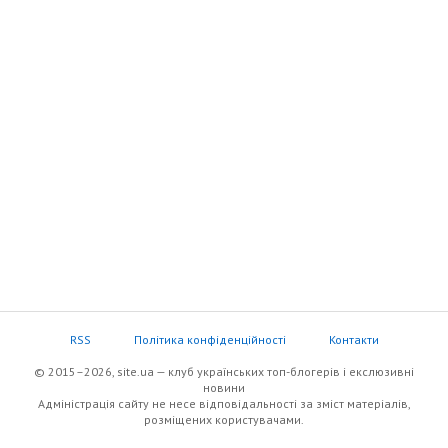
RSS
Політика конфіденційності
Контакти
© 2015–2026, site.ua — клуб українських топ-блогерів i екслюзивнi
новини
Адміністрація сайту не несе відповідальності за зміст матеріалів,
розміщених користувачами.