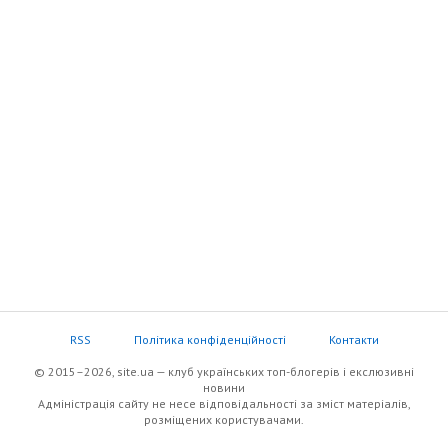
RSS
Політика конфіденційності
Контакти
© 2015–2026, site.ua — клуб українських топ-блогерів i екслюзивнi
новини
Адміністрація сайту не несе відповідальності за зміст матеріалів,
розміщених користувачами.