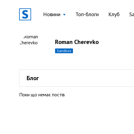
Новини
Топ-блоги
Клуб
S
Roman Cherevko
sandbox
Блог
Поки що немає постів