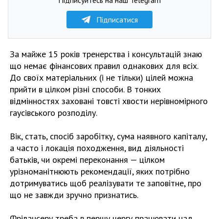
Підписатися
За майже 15 років тренерства і консультацій знаю
що немає фінансових правил однакових для всіх.
До своїх матеріальних (і не тільки) цілей можна
прийти в цілком різні способи. В тонких
відмінностях заховані товсті хвости нерівномірного
гаусівського розподілу.
Вік, стать, спосіб заробітку, сума наявного капіталу,
а часто і локація походження, вид діяльності
батьків, чи окремі переконання — цілком
урізноманітнюють рекомендації, яких потрібно
дотримуватись щоб реалізувати те заповітне, про
що не завжди зручно признатись.
Фрілансеру треба в першу чергу працювати над