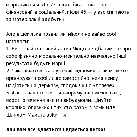
відрізняються. До 25 шлях багатства — не
фінансовий а соціальний, після 45 — у вас спитають
за матеріальні здобутки.
Але є декілька правил які ніколи не зайве собі
нагадати:
1. Ви — свій головний актив. Якщо не дбатимете про
себе фізично-морально-ментально-навчально інші
результати будуть марні
2. Свій фінасово заслужений відпочинок ви можете
організувати собі лише самостійно, нема сенсу
надіятись на державу, спадок чи на «повезе»
3. Якість нашого життя напряму залежежить від
якості оточення яке ми вибудували. Цінуйте
коханих, близьких і тих хто разом з вами йде
Шляхом Майстрів Життя
Хай вам все вдається! І вдається легко!