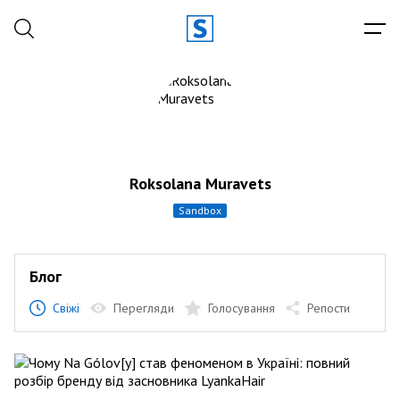
Roksolana Muravets
sandbox
Блог
Свіжі
Перегляди
Голосування
Репости