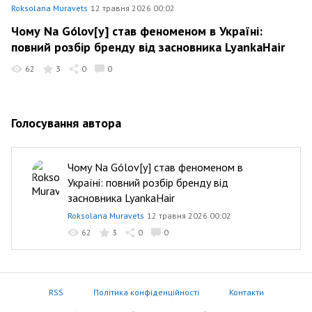
Roksolana Muravets
12 травня 2026 00:02
Чому Na Gólov[y] став феноменом в Україні:
повний розбір бренду від засновника LyankaHair
62
3
0
0
Голосування автора
Чому Na Gólov[y] став феноменом в
Україні: повний розбір бренду від
засновника LyankaHair
Roksolana Muravets
12 травня 2026 00:02
62
3
0
0
RSS
Політика конфіденційності
Контакти