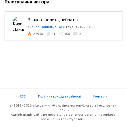
Голосування автора
Вечного полета, небратья
Кирилл Данильченко
8 грудня 2022 14:22
27938
91
408
0
RSS
Політика конфіденційності
Контакти
© 2015–2026, site.ua — клуб українських топ-блогерів i екслюзивнi
новини
Адміністрація сайту не несе відповідальності за зміст матеріалів,
розміщених користувачами.