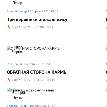
Валерій Пекар
23 березня 2020 07:21
Три вершники апокаліпсису
81463
72
3304
7
Ігор Черняк
8 червня 2017 13:56
ОБРАТНАЯ СТОРОНА КАРМЫ
79832
27
1148
15
Валерій Пекар
4 грудня 2016 17:24