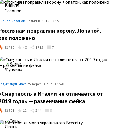
Кирилл Сазонов
17 липня 2019 08:15
Россиянам поправили корону. Лопатой,
как положено
82780
40
1715
7
Вадим Фульмахт
25 березня 2020 01:40
«Смертность в Италии не отличается от
2019 года» — развенчание фейка
82304
12
244
8