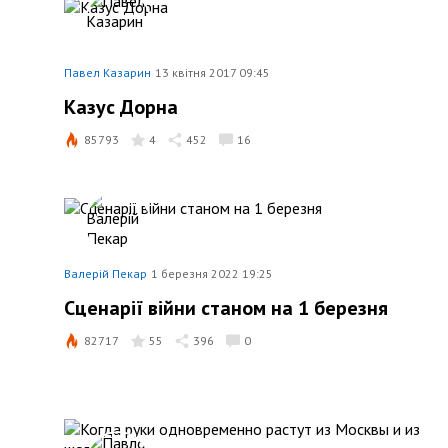
Павел Казарин
13 квітня 2017 09:45
Казус Дорна
85793
4
452
16
Валерій Пекар
1 березня 2022 19:25
Сценарії війни станом на 1 березня
82717
55
396
0