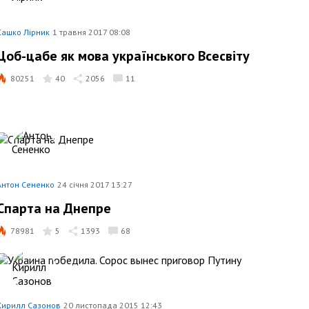
Сашко Лірник
1 травня 2017 08:08
Цоб-цабе як мова українського Всесвіту
80251
40
2056
11
Антон Сененко
24 січня 2017 13:27
Спарта на Днепре
78981
5
1393
68
Кирилл Сазонов
20 листопада 2015 12:43