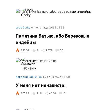
Look Gorky
6 листопада 2016 15:53
Памятник Батыю, або Березовые
индейцы
89205
5
1078
36
Аркадий Бабченко
15 січня 2023 11:50
У меня нет ненависти.
87578
118
4364
0