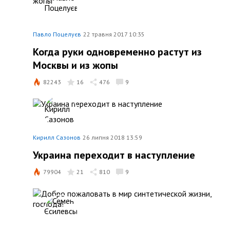
Павло Поцелуєв
22 травня 2017 10:35
Когда руки одновременно растут из
Москвы и из жопы
82243
16
476
9
Кирилл Сазонов
26 липня 2018 13:59
Украина переходит в наступление
79904
21
810
9