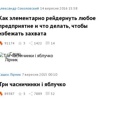
Александр Соколовский
14 вересня 2016 15:58
Как элементарно рейдернуть любое
предприятие и что делать, чтобы
избежать захвата
91174
3
1422
14
Сашко Лірник
7 вересня 2015 00:10
Три часничинки і яблучко
89387
3
7889
52