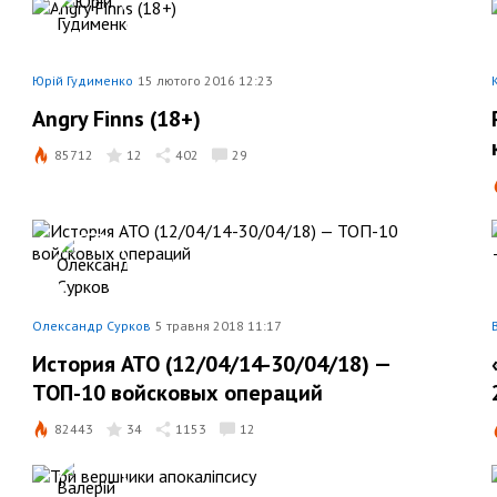
Юрій Гудименко
15 лютого 2016 12:23
Angry Finns (18+)
85712
12
402
29
Олександр Сурков
5 травня 2018 11:17
История АТО (12/04/14-30/04/18) —
ТОП-10 войсковых операций
82443
34
1153
12