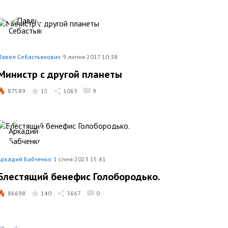
Павел Себастьянович
9 липня 2017 10:38
Министр с другой планеты
87589
15
1063
9
Аркадий Бабченко
1 січня 2023 15:41
Блестящий бенефис Голобородько.
86698
140
3667
0