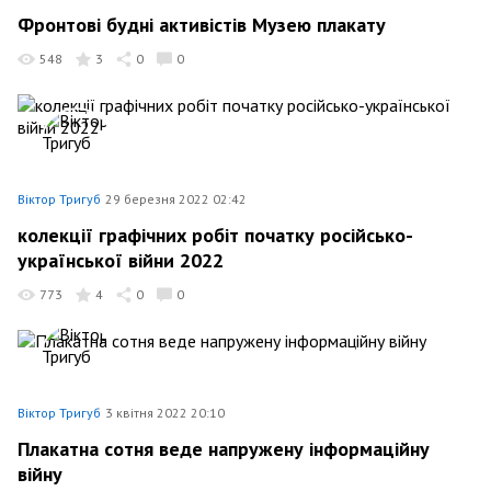
Фронтові будні активістів Музею плакату
548
3
0
0
Віктор Тригуб
29 березня 2022 02:42
колекції графічних робіт початку російсько-
української війни 2022
773
4
0
0
Віктор Тригуб
3 квітня 2022 20:10
Плакатна сотня веде напружену інформаційну
війну