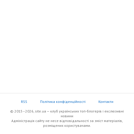
RSS
Політика конфіденційності
Контакти
© 2015–2026, site.ua — клуб українських топ-блогерів i екслюзивнi
новини
Адміністрація сайту не несе відповідальності за зміст матеріалів,
розміщених користувачами.