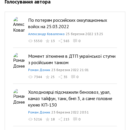
Голосування автора
По потерям российских оккупационных
войск на 25.03.2022
Александр Коваленко
25 березня 2022 13:25
5550
13
565
0
Момент зіткнення в ДТП української стугни
з російським танком
Роман Доник
23 березня 2022 21:01
7344
25
35
0
Холодноярці підсмажили бензовоз, урал,
камаз тайфун, танк, бмп 3, а саме головне
кухню КП-130
Роман Доник
23 березня 2022 20:51
5216
18
215
0