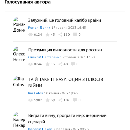
Голосування автора
Залужний, це головний калібр країни
Роман Доник
17 травня 2023 16:45
6124
43
160
0
Презумпция виновности для россиян.
Олексій Нестеренко
7 травня 2023 13:52
8246
53
40
0
ТА Й ТАКЕ IT EASY: ОДИН З ПЛЮСІВ
ВІЙНИ
Ria Colos
10 квітня 2023 19:43
5982
39
102
0
Виграти війну, програти мир: інерційний
сценарій
Валерій Пекар
9 березня 2023 09:23