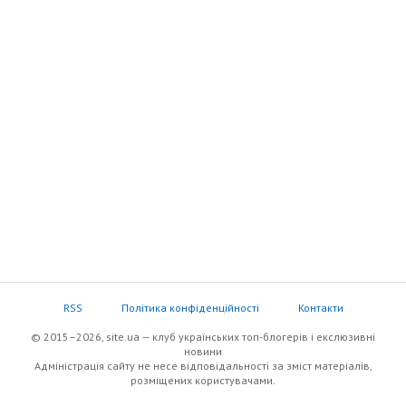
RSS
Політика конфіденційності
Контакти
© 2015–2026, site.ua — клуб українських топ-блогерів i екслюзивнi
новини
Адміністрація сайту не несе відповідальності за зміст матеріалів,
розміщених користувачами.