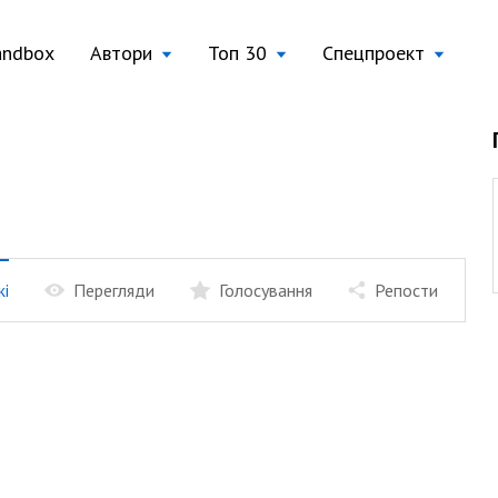
andbox
Автори
Топ 30
Спецпроект
жі
Перегляди
Голосування
Репости