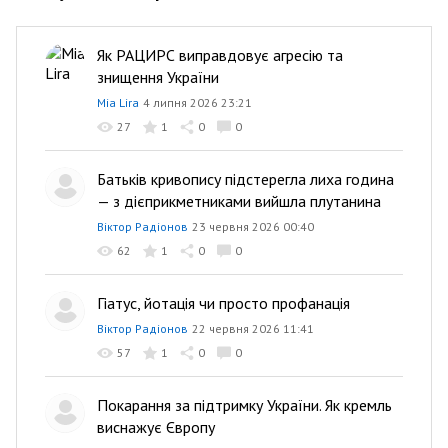
Як РАЦИРС виправдовує агресію та
знищення України
Mia Lira
4 липня 2026 23:21
27
1
0
0
Батьків кривопису підстерегла лиха година
— з дієприкметниками вийшла плутанина
Віктор Радіонов
23 червня 2026 00:40
62
1
0
0
Гіатус, йотація чи просто профанація
Віктор Радіонов
22 червня 2026 11:41
57
1
0
0
Покарання за підтримку України. Як кремль
виснажує Європу