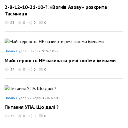
2-8-12-10-21-10-?. «Вогнів Азову» розкрита
Таємниця
53
0
0
0
Павло Дудра
5 липня 2026 10:22
Майстерность НЕ називати речі своїми іменами
37
0
0
0
Павло Дудра
22 червня 2026 10:59
Питання УПА. Що далі ?
71
0
0
0