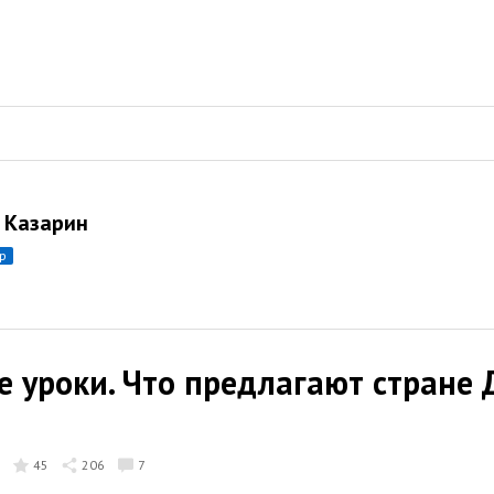
 Казарин
ор
 уроки. Что предлагают стране
45
206
7