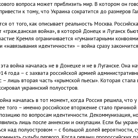
кового вопроса может приблизить мир. В котором он гово
ривести к тому, что Украина сократится до размеров Га
ся от того, как описывает реальность Москва. Российск
т «гражданская война», в которой Донецк и Луганск бью
участие Кремля ограничивается «гуманитарными конвоями
и «навязывания идентичности» – война сразу закончится
 эта война началась не в Донецке и не в Луганске. Она на
014 года – с захвата российской армией административн
 – лишь вторая часть «крымской пьесы». Которая стала
ксировал украинский полуостров.
Война началась в тот момент, когда Россия решила, что у
ее того – именно российское вторжение стало причиной 
позицию по вопросам идентичности. Декоммунизация, н
вились лишь после аннексии и оккупации. Если бы украи
ся над полуостровом – с большой долей вероятности, с
оминать судьбу первого. Когда реванш пророcсийских п