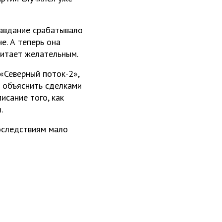
равдание срабатывало
е. А теперь она
читает желательным.
«Северный поток-2»,
о объяснить сделками
исание того, как
.
последствиям мало