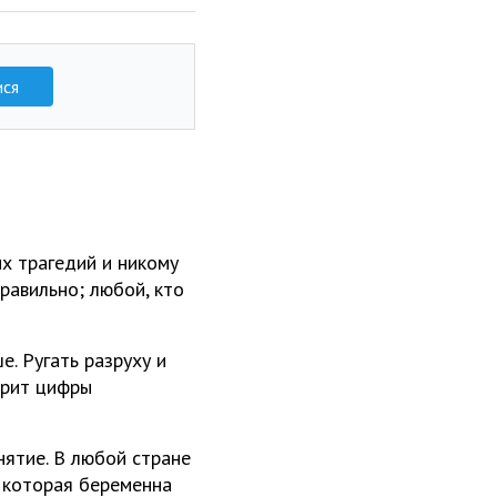
ися
ых трагедий и никому
равильно; любой, кто
е. Ругать разруху и
арит цифры
нятие. В любой стране
, которая беременна