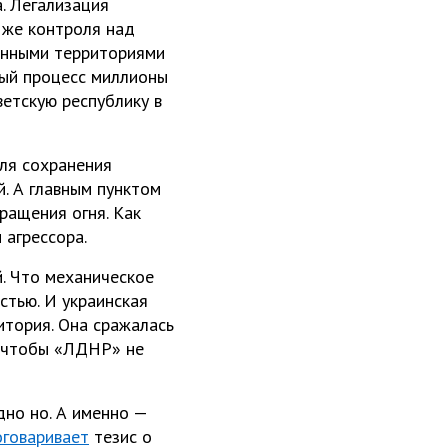
. Легализация
 же контроля над
ванными территориями
ный процесс миллионы
етскую республику в
для сохранения
й. А главным пунктом
ращения огня. Как
 агрессора.
й. Что механическое
стью. И украинская
итория. Она сражалась
, чтобы «ЛДНР» не
дно но. А именно —
оговаривает
тезис о