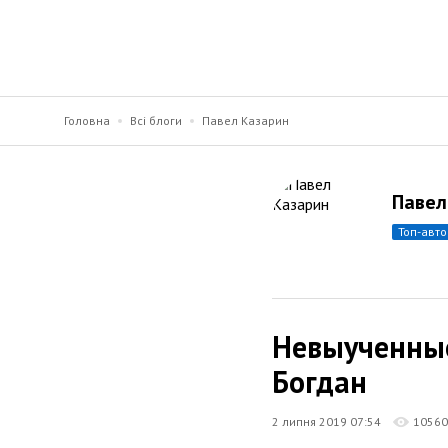
Головна
Всі блоги
Павел Казарин
Павел
топ-авт
Невыученные
Богдан
2 липня 2019 07:54
10560