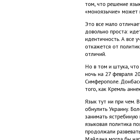
том, что решение язы
«моноязычие» может п
Это все мало отличает
довольно проста: иде
идентичность. А все 
откажется от политик
отличий.
Но в том и штука, что
ночь на 27 февраля 2
Симферополе. Донбасс
того, как Кремль анне
Язык тут ни при чем. 
обнулить Украину. Бол
занимать ястребиную 
языковая политика поя
продолжали развевать
Майдана могла бы нап