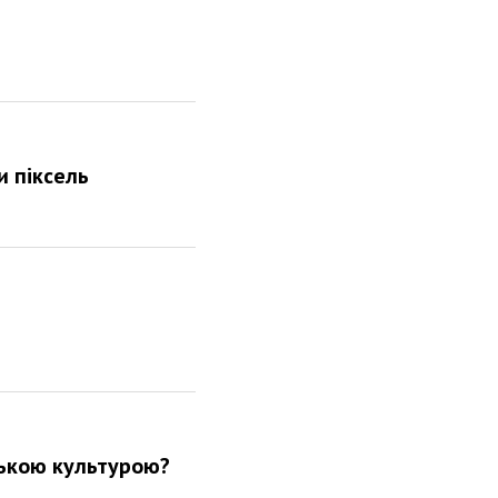
и піксель
йською культурою?