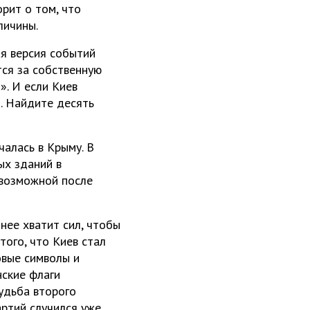
рит о том, что
личины.
ая версия событий
тся за собственную
». И если Киев
. Найдите десять
чалась в Крыму. В
ых зданий в
 возможной после
 нее хватит сил, чтобы
того, что Киев стал
овые символы и
нские флаги
удьба второго
артий случился уже