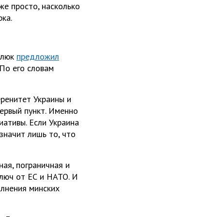
же просто, насколько
ка.
илюк
предложил
По его словам
еренитет Украины и
ервый пункт. Именно
иативы. Если Украина
значит лишь то, что
ная, пограничная и
люч от ЕС и НАТО. И
олнения минских