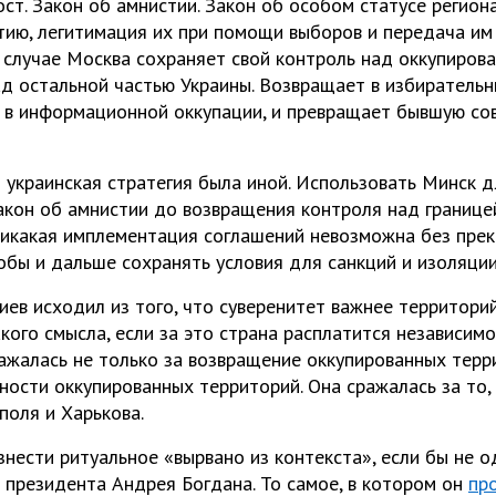
ст. Закон об амнистии. Закон об особом статусе региона
тию, легитимация их при помощи выборов и передача им
м случае Москва сохраняет свой контроль над оккупиро
ад остальной частью Украины. Возвращает в избиратель
 в информационной оккупации, и превращает бывшую сов
 украинская стратегия была иной. Использовать Минск 
закон об амнистии до возвращения контроля над границе
никакая имплементация соглашений невозможна без прек
обы и дальше сохранять условия для санкций и изоляции
иев исходил из того, что суверенитет важнее территори
кого смысла, если за это страна расплатится независимо
ажалась не только за возвращение оккупированных терр
ьности оккупированных территорий. Она сражалась за то
оля и Харькова.
нести ритуальное «вырвано из контекста», если бы не о
 президента Андрея Богдана. То самое, в котором он
пр