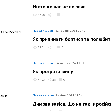
Ніхто до нас не воював
3360
0
0
Павел Казарин
22 травня 2024 10:49
Як припинити боятися та полюбит
2701
1
0
Павел Казарин
16 квітня 2024 19:39
Як програти війну
4413
28
0
Павел Казарин
8 квітня 2024 11:54
Димова завіса. Що не так із росі