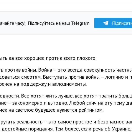
ачайте часу!
Підписуйтесь на наш Telegram
Підписат
ыть за все хорошее против всего плохого.
ь против войны. Война – это всегда совокупность частн
доваться смертям. Выступать против войны – логично и п
бречен на поддержку и аплодисменты.
дности. Все хотят жить лучше, все хотят тратить больш
ние – закономерно и выгодно. Любой спич на эту тему д
ек на светлое будущее аукнется рейтингом.
 ругать реальность – это самое простое и безопасное за
 достойные порицания. Тем более, если речь об Украине