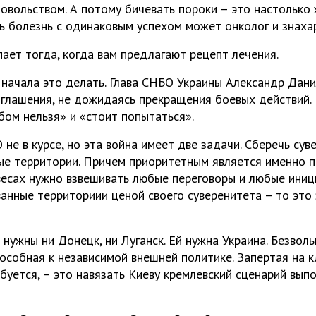
овольством. А потому бичевать пороки – это настолько 
ть болезнь с одинаковым успехом может онколог и знахар
ает тогда, когда вам предлагают рецепт лечения.
начала это делать. Глава СНБО Украины Александр Дан
глашения, не дожидаясь прекращения боевых действий. 
бом нельзя» и «стоит попытаться».
не в курсе, но эта война имеет две задачи. Сберечь сув
ые территории. Причем приоритетным является именно п
весах нужно взвешивать любые переговоры и любые иниц
анные территориии ценой своего суверенитета – то это 
нужны ни Донецк, ни Луганск. Ей нужна Украина. Безволь
особная к независимой внешней политике. Запертая на к
ебуется, – это навязать Киеву кремлевский сценарий вып