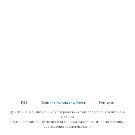
RSS
Політика конфіденційності
Контакти
© 2015–2026, site.ua — клуб українських топ-блогерів i екслюзивнi
новини
Адміністрація сайту не несе відповідальності за зміст матеріалів,
розміщених користувачами.