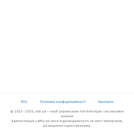
RSS
Політика конфіденційності
Контакти
© 2015–2026, site.ua — клуб українських топ-блогерів i екслюзивнi
новини
Адміністрація сайту не несе відповідальності за зміст матеріалів,
розміщених користувачами.