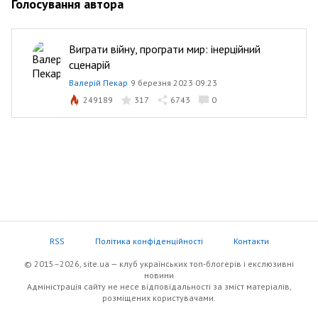
Голосування автора
Виграти війну, програти мир: інерційний
сценарій
Валерій Пекар
9 березня 2023 09:23
249189
317
6743
0
RSS
Політика конфіденційності
Контакти
© 2015–2026, site.ua — клуб українських топ-блогерів i екслюзивнi
новини
Адміністрація сайту не несе відповідальності за зміст матеріалів,
розміщених користувачами.