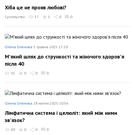
Хіба це не прояв любові?
Суспільство
57
1
0
0
Олена Оленова
5 травня 2025 17:20
М'який шлях до стрункості та жіночого здоров'я
після 40
31
0
0
0
Олена Оленова
28 квітня 2025 10:56
Лімфатична система і целюліт: який між ними
зв'язок?
40
0
0
0