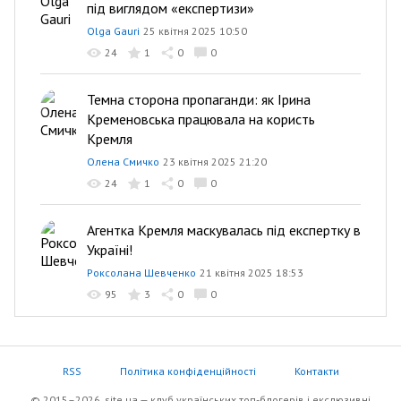
під виглядом «експертизи»
Olga Gauri
25 квітня 2025 10:50
24
1
0
0
Темна сторона пропаганди: як Ірина
Кременовська працювала на користь
Кремля
Олена Смичко
23 квітня 2025 21:20
24
1
0
0
Агентка Кремля маскувалась під експертку в
Україні!
Роксолана Шевченко
21 квітня 2025 18:53
95
3
0
0
RSS
Політика конфіденційності
Контакти
© 2015–2026, site.ua — клуб українських топ-блогерів i екслюзивнi