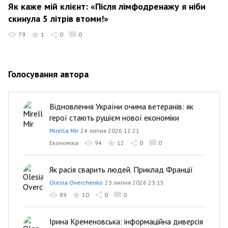
Як каже мій клієнт: «Після лімфодренажу я ніби
скинула 5 літрів втоми!»
79
1
0
0
Голосування автора
Відновлення України очима ветеранів: як
герої стають рушієм нової економіки
Mirella Mir
24 липня 2026 11:21
Економіка
94
12
0
0
Як расія сварить людей. Приклад Франції
Olesia Overchenko
23 липня 2026 23:15
89
10
0
0
Ірина Кременовська: інформаційна диверсія