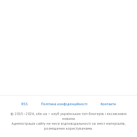
RSS
Політика конфіденційності
Контакти
© 2015–2026, site.ua — клуб українських топ-блогерів i екслюзивнi
новини
Адміністрація сайту не несе відповідальності за зміст матеріалів,
розміщених користувачами.