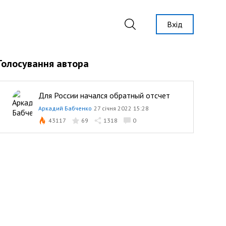
Вхід
Голосування автора
Для России начался обратный отсчет
Аркадий Бабченко
27 січня 2022 15:28
43117
69
1318
0