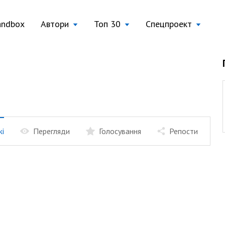
andbox
Автори
Топ 30
Спецпроект
жі
Перегляди
Голосування
Репости