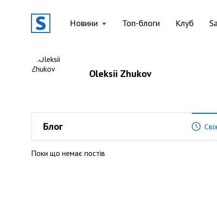
Новини
Топ-блоги
Клуб
S
Oleksii Zhukov
Блог
Сві
Поки що немає постів